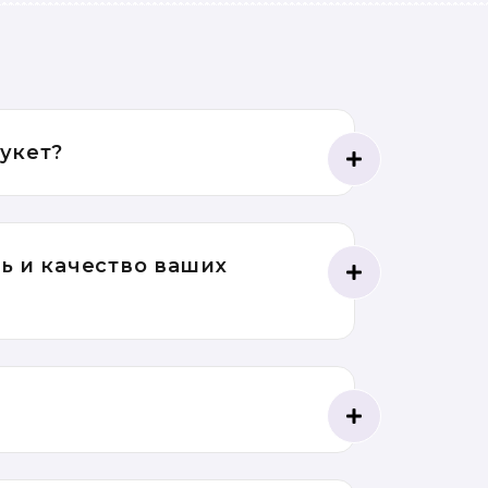
букет?
ть и качество ваших
?