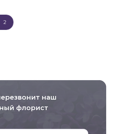
2
перезвонит наш
ный флорист