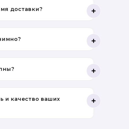
емя доставки?
онимно?
упны?
ть и качество ваших