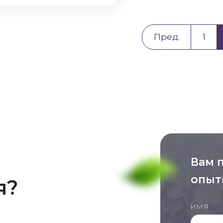
Пред.
1
Вам 
опыт
я?
ИМЯ