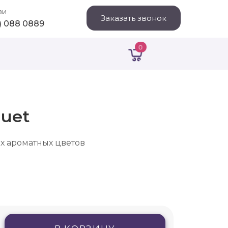
зи
Заказать звонок
1) 088 0889
0
quet
ых ароматных цветов