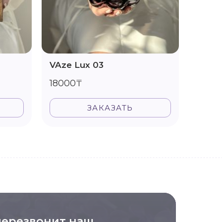
VAze Lux 03
Vase 
18000₸
1600
ЗАКАЗАТЬ
перезвонит наш