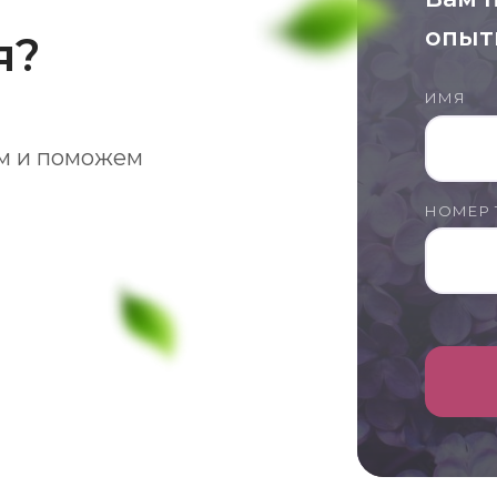
опыт
я?
ИМЯ
м и поможем
НОМЕР 