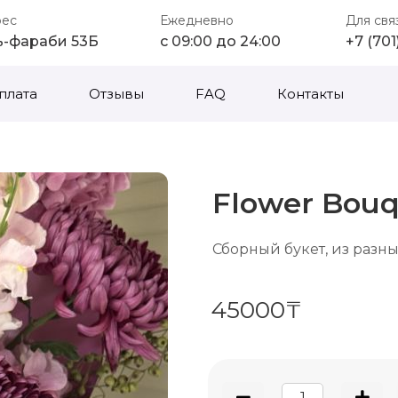
рес
Ежедневно
Для свя
ь-фараби 53Б
с 09:00 до 24:00
+7 (70
плата
Отзывы
FAQ
Контакты
Flower Bou
Сборный букет, из разн
45000₸