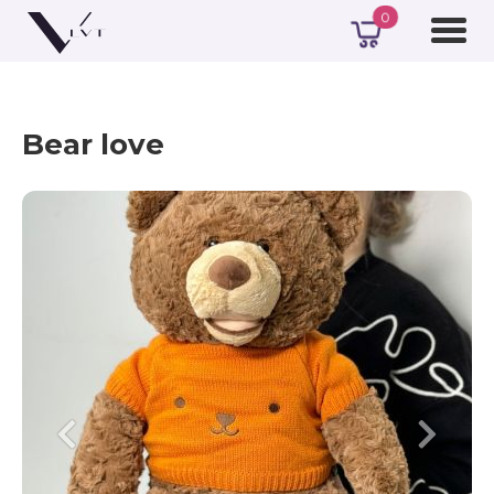
0
Bear love