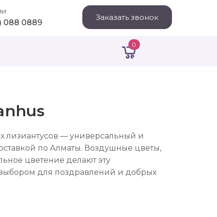
зи
Заказать звонок
1) 088 0889
0
ianhus
их лизиантусов — универсальный и
оставкой по Алматы. Воздушные цветы,
льное цветение делают эту
выбором для поздравлений и добрых