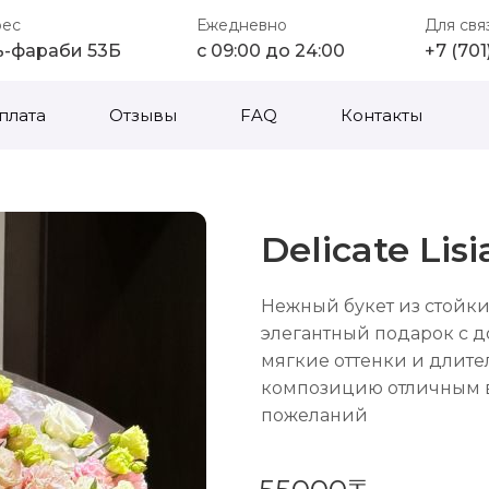
рес
Ежедневно
Для свя
ь-фараби 53Б
с 09:00 до 24:00
+7 (70
плата
Отзывы
FAQ
Контакты
Delicate Lis
Нежный букет из стойк
элегантный подарок с д
мягкие оттенки и длите
композицию отличным 
пожеланий