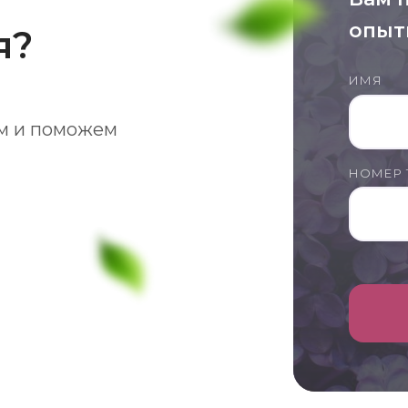
опыт
я?
ИМЯ
м и поможем
НОМЕР 