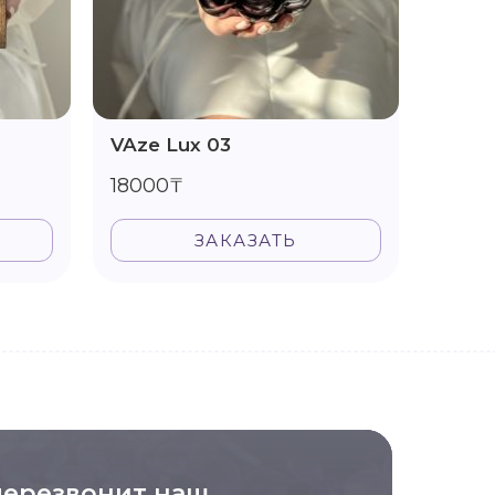
VAze Lux 03
Vase 
18000₸
1600
ЗАКАЗАТЬ
перезвонит наш