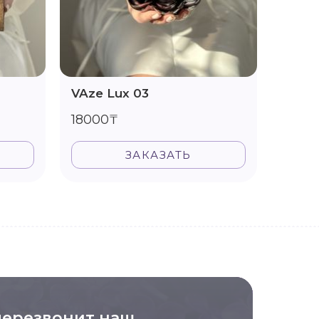
VAze Lux 03
Vase 
18000₸
1600
ЗАКАЗАТЬ
перезвонит наш