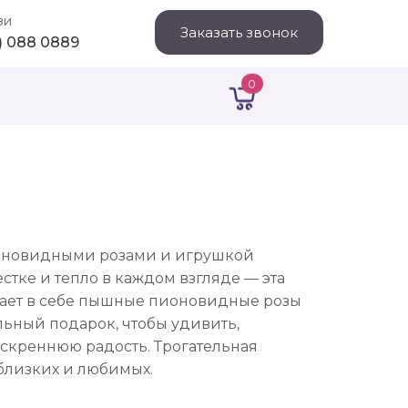
зи
Заказать звонок
1) 088 0889
0
ионовидными розами и игрушкой
стке и тепло в каждом взгляде — эта
тает в себе пышные пионовидные розы
ьный подарок, чтобы удивить,
искреннюю радость. Трогательная
близких и любимых.