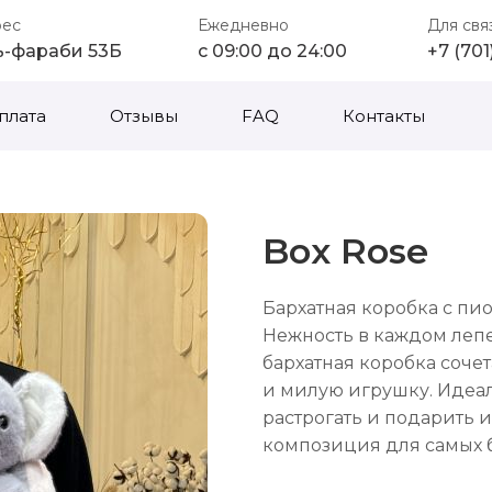
рес
Ежедневно
Для свя
ь-фараби 53Б
с 09:00 до 24:00
+7 (70
плата
Отзывы
FAQ
Контакты
Box Rose
Бархатная коробка с п
Нежность в каждом лепе
бархатная коробка соче
и милую игрушку. Идеал
растрогать и подарить 
композиция для самых 