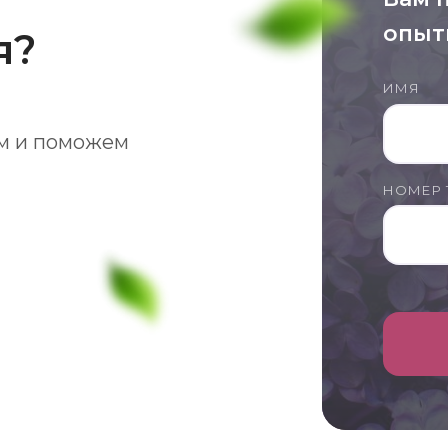
опыт
я?
ИМЯ
м и поможем
НОМЕР 