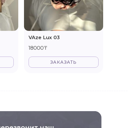
VAze Lux 03
Vase 
18000₸
1600
ЗАКАЗАТЬ
перезвонит наш