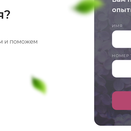
опыт
я?
ИМЯ
м и поможем
НОМЕР 