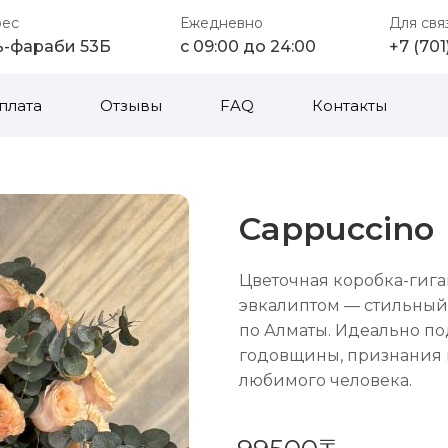
рес
Ежедневно
Для свя
ь-фараби 53Б
с 09:00 до 24:00
+7 (70
плата
Отзывы
FAQ
Контакты
Cappuccino
Цветочная коробка-гиг
эвкалиптом — стильный
по Алматы. Идеально п
годовщины, признания в
любимого человека.