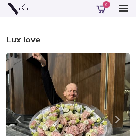
0
Lux love