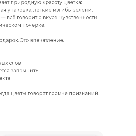
ет природную красоту цветка:
ая упаковка, легкие изгибы зелени,
— всё говорит о вкусе, чувственности
ическом почерке.
подарок. Это впечатление.
ных слов
ется запомнить
екта
огда цветы говорят громче признаний.