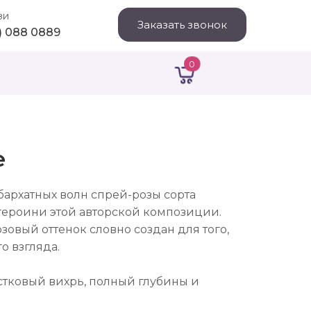
зи
Заказать звонок
1) 088 0889
0
e
архатных волн спрей-розы сорта
героини этой авторской композиции.
зовый оттенок словно создан для того,
о взгляда.
стковый вихрь, полный глубины и