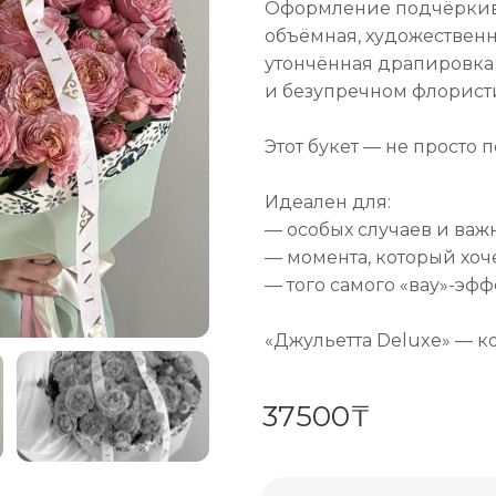
Оформление подчёркива
объёмная, художественн
утончённая драпировка 
и безупречном флорист
Этот букет — не просто 
Идеален для:
— особых случаев и важ
— момента, который хоч
— того самого «вау»-эфф
«Джульетта Deluxe» — к
37500₸