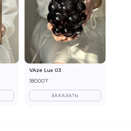
VAze Lux 03
Vase 
18000₸
1600
ЗАКАЗАТЬ