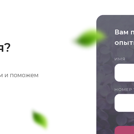
Вам 
опыт
я?
ИМЯ
м и поможем
НОМЕР 