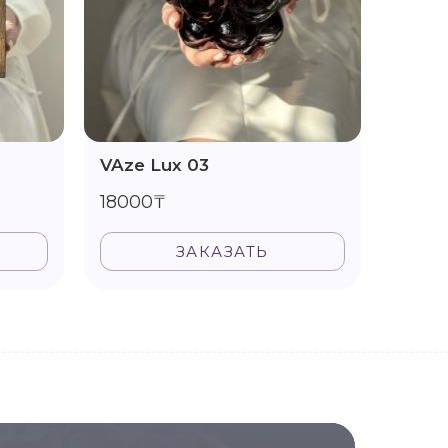
VAze Lux 03
Vase 
18000₸
1600
ЗАКАЗАТЬ