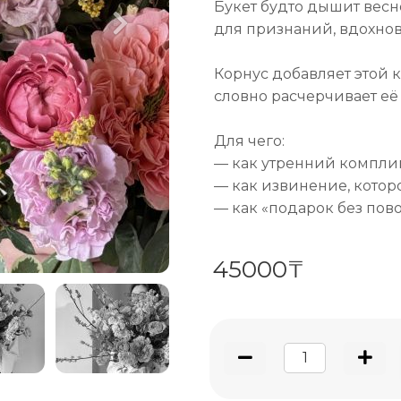
Букет будто дышит весн
для признаний, вдохнов
Корнус добавляет этой 
словно расчерчивает её 
Для чего:
— как утренний компли
— как извинение, котор
— как «подарок без пово
45000₸