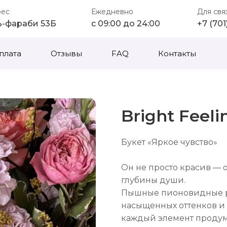
рес
Ежедневно
Для свя
ь-фараби 53Б
с 09:00 до 24:00
+7 (70
плата
Отзывы
FAQ
Контакты
Bright Feeli
Букет «Яркое чувство»
Он не просто красив — 
глубины души.
Пышные пионовидные ро
насыщенных оттенков и 
каждый элемент продума