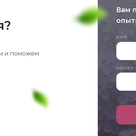
Вам 
опыт
я?
ИМЯ
м и поможем
НОМЕР 