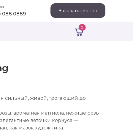
зи
Заказать звонок
1) 088 0889
0
ng
он сильный, живой, трогающий до
зы, ароматная маттиола, нежные розы
элегантные веточки корнуса —
н, как мазок художника.