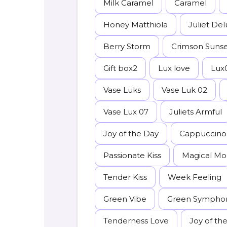
Milk Caramel
Caramel
Honey Matthiola
Juliet De
Berry Storm
Crimson Suns
Gift box2
Lux love
Lux
Vase Luks
Vase Luk 02
Vase Lux 07
Juliets Armful
Joy of the Day
Cappuccino
Passionate Kiss
Magical M
Tender Kiss
Week Feeling
Green Vibe
Green Sympho
Tenderness Love
Joy of th