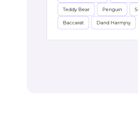
Teddy Bear
Penguin
S
Baccarat
Dand Harmjny