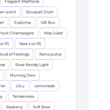
Fragrant Matthiola
r scent
Bouquet Duet
rt
Eustoma
Gift Box
rlock CHampagne
Miss Juliet
ux 05
Vase Lux 06
loud of Feelings
Ranuuculus
ose
Rose Kendiy Light
Morning Dew
mer
LilLu
Lemonade
ay
Tenderness
Rasberry
Soft Bear