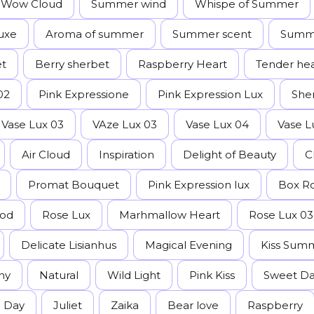
Wow Cloud
Summer wind
Whispe of Summer
luxe
Aroma of summer
Summer scent
Summe
et
Berry sherbet
Raspberry Heart
Tender hea
02
Pink Expressione
Pink Expression Lux
She
Vase Lux 03
VAze Lux 03
Vase Lux 04
Vase L
Air Cloud
Inspiration
Delight of Beauty
C
Promat Bouquet
Pink Expression lux
Box R
ood
Rose Lux
Marhmallow Heart
Rose Lux 03
Delicate Lisianhus
Magical Evening
Kiss Sum
ny
Natural
Wild Light
Pink Kiss
Sweet D
e Day
Juliet
Zaika
Bear love
Raspberry