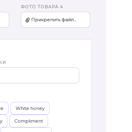
ФОТО ТОВАРА 4
Прикрепить файл...
КИ
ze
White honey
y
Сompliment