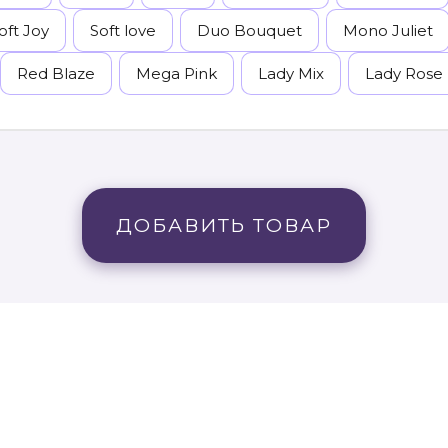
oft Joy
Soft love
Duo Bouquet
Mono Juliet
Red Blaze
Mega Pink
Lady Mix
Lady Rose
ДОБАВИТЬ ТОВАР